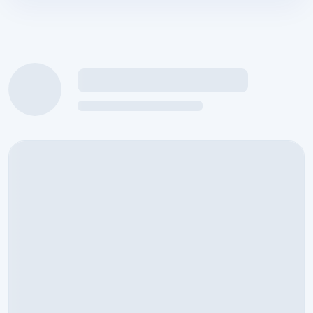
กำลังโหลดข้อมูลนักศึกษาฝึกงาน