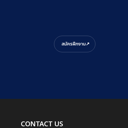
สมัครฝึกงาน
↗
CONTACT US