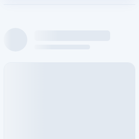
กำลังโหลดข้อมูลนักศึกษาฝึกงาน