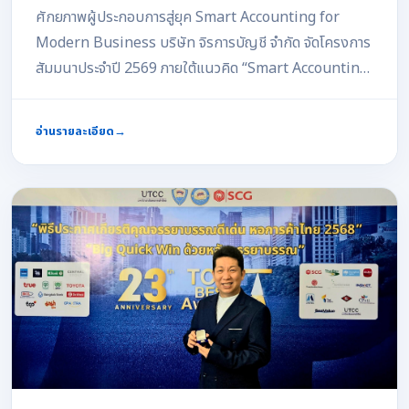
Cycle) ในยุคดิจิทัลนี้ จะเป็นรากฐานอันมั่นคงให้นักศึกษา
ศักยภาพผู้ประกอบการสู่ยุค Smart Accounting for
สามารถนำไปประยุกต์ใช้ในการเรียน การทำงาน และการ
Modern Business บริษัท จิรการบัญชี จำกัด จัดโครงการ
ประกอบธุรกิจจริงได้อย่างมีประสิทธิภาพต่อไป
สัมมนาประจำปี 2569 ภายใต้แนวคิด “Smart Accounting
for Modern Business : ขับเคลื่อนบัญชีด้วยนวัตกรรม สู่
อนาคตอย่างยั่งยืน” เพื่อเสริมสร้างองค์ความรู้ด้านบัญชี
อ่านรายละเอียด
→
ภาษี กฎหมายแรงงาน ประกันสังคม และเทคโนโลยีดิจิทัล ให้
แก่ลูกค้าของบริษัทและผู้ประกอบการในจังหวัดจันทบุรี การ
สัมมนาจัดขึ้นเมื่อวันที่ 29 มิถุนายน 2569 ณ ห้องประชุมแก
รนด์บอลรูม โรงแรมนิวแทรเวิลลอดจ์ จังหวัดจันทบุรี โดยได้
รับความสนใจจากผู้ประกอบการและลูกค้าของบริษัทเข้าร่วม
เป็นจำนวนมาก ภายในงานมีการถ่ายทอดความรู้ที่ครอบคลุม
ประเด็นสำคัญสำหรับการดำเนินธุรกิจในปัจจุบัน ได้แก่ ความ
รู้ด้านประกันสังคมและกองทุนเงินทดแทน กฎหมายแรงงาน
และข้อพิพาทที่ผู้บริหารควรรู้ การส่งเสริมสุขภาพในการ
ทำงานและการป้องกันออฟฟิศซินโดรม การประยุกต์ใช้ระบบ
ดิจิทัลเพื่อเพิ่มประสิทธิภาพการบริหารองค์กร การเข้าถึง