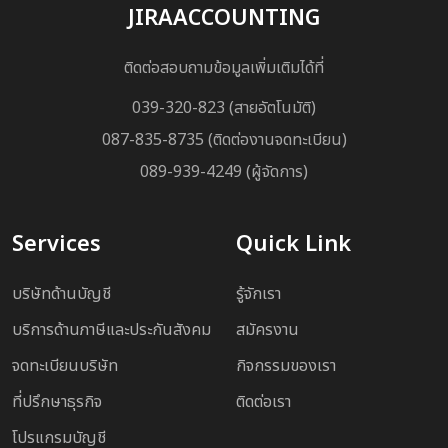
ความไว้วางใจมาโดยตลอด บริษัทจะยังคงมุ่งมั่นพัฒนา
JIRAACCOUNTING
คุณภาพการให้บริการ และดำเนินธุรกิจบนพื้นฐานของ
คุณธรรมและจรรยาบรรณ เพื่อสร้างความยั่งยืนให้กับ
ติดต่อสอบถามข้อมูลเพิ่มเติมได้ที่
องค์กรและสังคมต่อไป
039-320-823 (สายอัตโนมัติ)
087-835-8735 (ติดต่องานจดทะเบียน)
089-939-4249 (ผู้จัดการ)
Services
Quick Link
บริษัทด้านบัญชี
รู้จักเรา
บริการด้านภาษีและประกันสังคม
สมัครงาน
จดทะเบียนบริษัท
กิจกรรมของเรา
ที่ปรึกษาธุรกิจ
ติดต่อเรา
โปรแกรมบัญชี