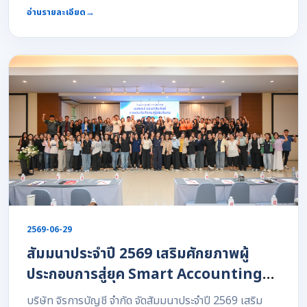
ครั้งนี้ได้รับเกียรติจาก ผศ.ดร.อาทิตย์ จิรวิรุฬห์ กรรมการ
อ่านรายละเอียด
→
บริษัท จิรการบัญชี จำกัด เป็นวิทยากรบรรยายถ่ายทอดความ
รู้และประสบการณ์จริงอย่างเข้มข้น ให้แก่นักศึกษาสาขาการ
บัญชีระดับชั้น วิทยาลัยเทคนิคจันทบุรี เพื่อเตรียมความ
พร้อมสู่การเป็นนักบัญชีและผู้ประกอบการมืออาชีพ ? หัวข้อ
สำคัญในการบรรยาย (5 ขั้นตอน Business Life Cycle)
เข้าใจธุรกิจระหว่างบุคคล - นิติบุคคล: ทำความเข้าใจ
โครงสร้างและความแตกต่างของรูปแบบธุรกิจ การเตรียม
เอกสารสำหรับนิติบุคคล: วางรากฐานงานเอกสารอย่างถูก
ต้องครบถ้วนตั้งแต่เริ่มต้น ภาษีและบัญชีที่ต้องทราบ: เรียนรู้
ภาระภาษีและข้อกำหนดทางบัญชีที่สำคัญสำหรับภาคธุรกิจ
งบการเงินและผลประกอบการ: การอ่านและวิเคราะห์งบการ
2569-06-29
เงินเพื่อประเมินสุขภาพของธุรกิจ การพัฒนาอย่างยั่งยืน:
สัมมนาประจำปี 2569 เสริมศักยภาพผู้
แนวทางการบริหารจัดการธุรกิจให้เติบโตอย่างมั่นคงในระยะ
ยาว บริษัท จิรการบัญชี จำกัด มุ่งหวังเป็นอย่างยิ่งว่าความรู้
ประกอบการสู่ยุค Smart Accounting
และแนวคิดเกี่ยวกับวงจรชีวิตธุรกิจ (Business Life
for Modern Business
บริษัท จิรการบัญชี จำกัด จัดสัมมนาประจำปี 2569 เสริม